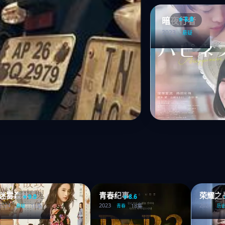
⭐ 8.8
暗夜行者
2023
悬疑
迷雾森林
青春纪事
荣耀之
⭐ 9.0
⭐ 8.6
2024
2023
2024
16集
18集
悬疑
青春
历