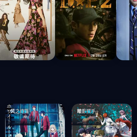
风之诗篇
暗影猎手
⭐ 8.9
⭐ 9.2
18集
26集
治愈
战斗