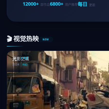
12000+
6800+
每日
部作品
用户推荐
更新
🎬 视觉热映
NEW
⭐ 9.2
光影之城
2024
科幻