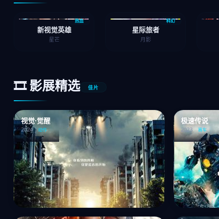
热血
科幻
新视觉英雄
星际旅者
星芒
月影
🎞 影展精选
佳片
视觉·觉醒
极速传说
2024
2023
动作
赛车