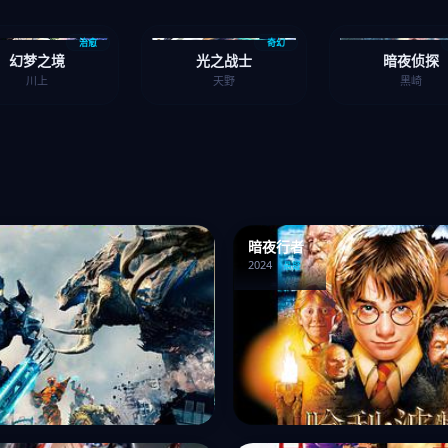
治愈
奇幻
幻梦之境
光之战士
暗夜侦探
川上
天野
黑崎
暗夜行者
2024
悬疑