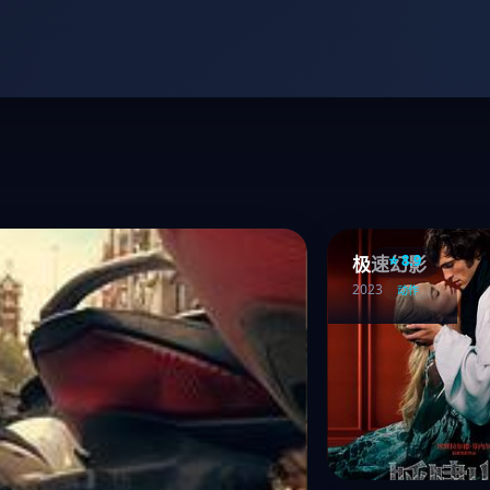
⭐ 8.9
极速幻影
2023
动作