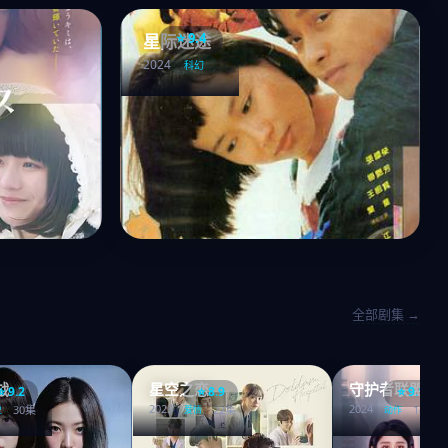
⭐ 9.4
星际迷途
2024
科幻
全部剧集 →
战
星空之恋
守护者联盟
⭐ 9.2
⭐ 8.9
⭐ 9.1
2023
2024
30集
22集
14集
史
爱情
动作