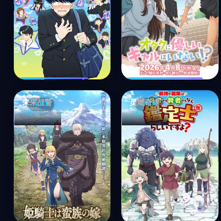
未来战警
灵域奇缘
⭐ 9.1
⭐ 8.9
16集
30集
科幻
奇幻