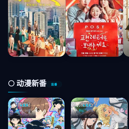
🌕 动漫新番
追番
幻界战纪
机械之心
⭐ 9.5
⭐ 9.0
24集
12集
奇幻
科幻