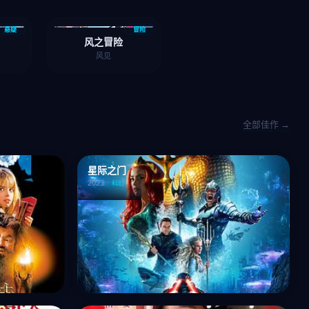
悬疑
冒险
风之冒险
风见
全部佳作 →
星际之门
2023
科幻