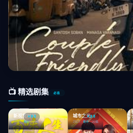
📺 精选剧集
必追
新视觉时代
城市之光
⭐ 9.3
⭐ 8.8
2024
2023
24集
20集
科幻
都市