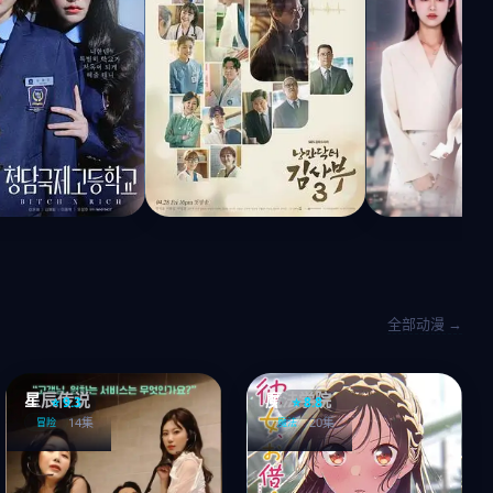
全部动漫 →
星辰传说
魔法学院
⭐ 9.3
⭐ 8.8
14集
20集
冒险
魔法