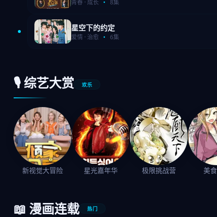
青春 · 成长
•
8集
星空下的约定
爱情 · 治愈
•
6集
🎙 综艺大赏
欢乐
新视觉大冒险
星光嘉年华
极限挑战营
美食
📖 漫画连载
热门