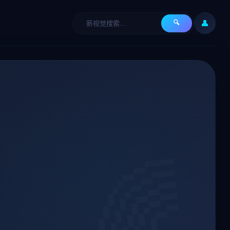
👤
🔍
🌈