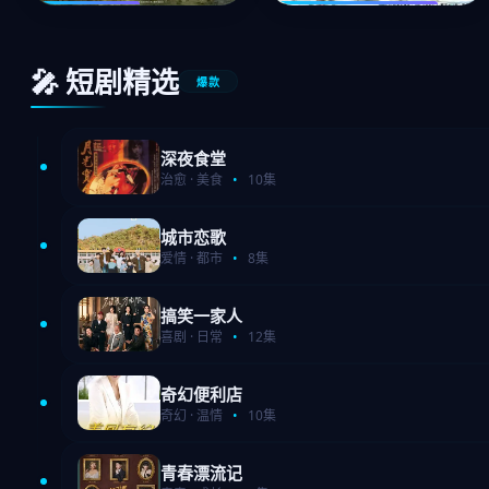
🎤 短剧精选
爆款
深夜食堂
治愈 · 美食
•
10集
城市恋歌
爱情 · 都市
•
8集
搞笑一家人
喜剧 · 日常
•
12集
奇幻便利店
奇幻 · 温情
•
10集
青春漂流记